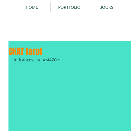
HOME
PORTFOLIO
BOOKS
CHAT tarot
in francese su 
AMAZON